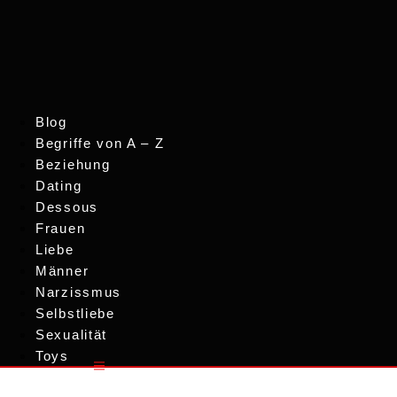
Skip
to
content
Blog
Begriffe von A – Z
Beziehung
Dating
Dessous
Frauen
Liebe
Männer
Narzissmus
Selbstliebe
Sexualität
Toys